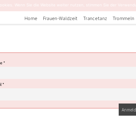
ookies. Wenn Sie die Website weiter nutzen, stimmen Sie der Verwend
Home
Frauen-Waldzeit
Trancetanz
Trommeln
e *
l *