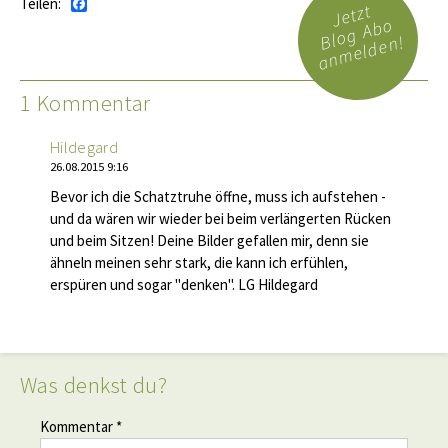
Teilen:
Facebook
Jetzt
Blog Abo
anmelden!
1 Kommentar
Hildegard
26.08.2015 9:16
Bevor ich die Schatztruhe öffne, muss ich aufstehen -
und da wären wir wieder bei beim verlängerten Rücken
und beim Sitzen! Deine Bilder gefallen mir, denn sie
ähneln meinen sehr stark, die kann ich erfühlen,
erspüren und sogar "denken". LG Hildegard
Was denkst du?
Kommentar *