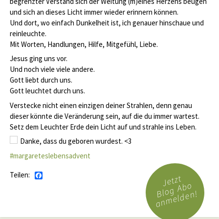
begrenzter Verstand sich der Weitung (m)eines Herzens beugen
und sich an dieses Licht immer wieder erinnern können.
Und dort, wo einfach Dunkelheit ist, ich genauer hinschaue und
reinleuchte.
Mit Worten, Handlungen, Hilfe, Mitgefühl, Liebe.
Jesus ging uns vor.
Und noch viele viele andere.
Gott liebt durch uns.
Gott leuchtet durch uns.
Verstecke nicht einen einzigen deiner Strahlen, denn genau
dieser könnte die Veränderung sein, auf die du immer wartest.
Setz dem Leuchter Erde dein Licht auf und strahle ins Leben.
Danke, dass du geboren wurdest.
<3
#margareteslebensadvent
Teilen:
Facebook
Jetzt
Blog Abo
anmelden!