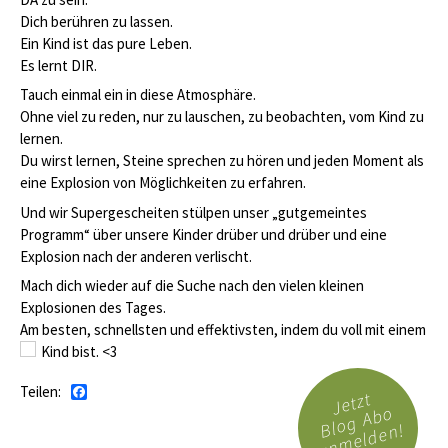
Dich berühren zu lassen.
Ein Kind ist das pure Leben.
Es lernt DIR.
Tauch einmal ein in diese Atmosphäre.
Ohne viel zu reden, nur zu lauschen, zu beobachten, vom Kind zu
lernen.
Du wirst lernen, Steine sprechen zu hören und jeden Moment als
eine Explosion von Möglichkeiten zu erfahren.
Und wir Supergescheiten stülpen unser „gutgemeintes
Programm“ über unsere Kinder drüber und drüber und eine
Explosion nach der anderen verlischt.
Mach dich wieder auf die Suche nach den vielen kleinen
Explosionen des Tages.
Am besten, schnellsten und effektivsten, indem du voll mit einem
Kind bist.
<3
Teilen:
Facebook
Jetzt
Blog Abo
anmelden!