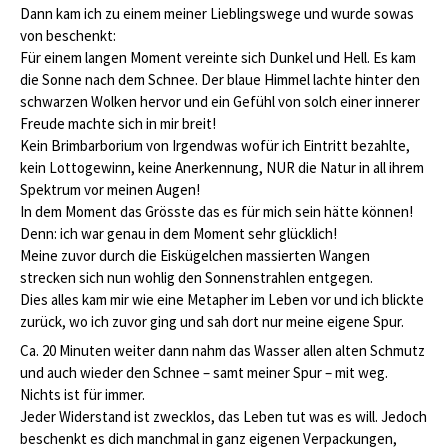
Dann kam ich zu einem meiner Lieblingswege und wurde sowas
von beschenkt:
Für einem langen Moment vereinte sich Dunkel und Hell. Es kam
die Sonne nach dem Schnee. Der blaue Himmel lachte hinter den
schwarzen Wolken hervor und ein Gefühl von solch einer innerer
Freude machte sich in mir breit!
Kein Brimbarborium von Irgendwas wofür ich Eintritt bezahlte,
kein Lottogewinn, keine Anerkennung, NUR die Natur in all ihrem
Spektrum vor meinen Augen!
In dem Moment das Grösste das es für mich sein hätte können!
Denn: ich war genau in dem Moment sehr glücklich!
Meine zuvor durch die Eiskügelchen massierten Wangen
strecken sich nun wohlig den Sonnenstrahlen entgegen.
Dies alles kam mir wie eine Metapher im Leben vor und ich blickte
zurück, wo ich zuvor ging und sah dort nur meine eigene Spur.
Ca. 20 Minuten weiter dann nahm das Wasser allen alten Schmutz
und auch wieder den Schnee – samt meiner Spur – mit weg.
Nichts ist für immer.
Jeder Widerstand ist zwecklos, das Leben tut was es will. Jedoch
beschenkt es dich manchmal in ganz eigenen Verpackungen,