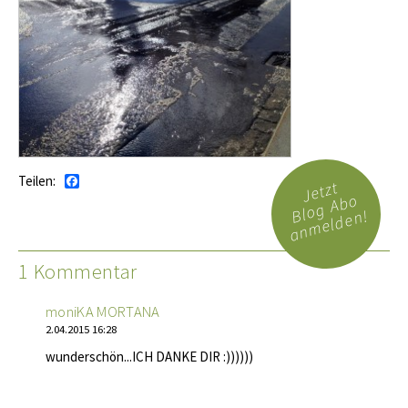
Teilen:
Facebook
Jetzt
Blog Abo
anmelden!
1 Kommentar
moniKA MORTANA
2.04.2015 16:28
wunderschön...ICH DANKE DIR :))))))