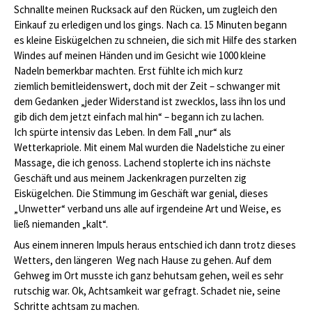
Schnallte meinen Rucksack auf den Rücken, um zugleich den
Einkauf zu erledigen und los gings. Nach ca. 15 Minuten begann
es kleine Eiskügelchen zu schneien, die sich mit Hilfe des starken
Windes auf meinen Händen und im Gesicht wie 1000 kleine
Nadeln bemerkbar machten. Erst fühlte ich mich kurz
ziemlich bemitleidenswert, doch mit der Zeit – schwanger mit
dem Gedanken „jeder Widerstand ist zwecklos, lass ihn los und
gib dich dem jetzt einfach mal hin“ – begann ich zu lachen.
Ich spürte intensiv das Leben. In dem Fall „nur“ als
Wetterkapriole. Mit einem Mal wurden die Nadelstiche zu einer
Massage, die ich genoss. Lachend stoplerte ich ins nächste
Geschäft und aus meinem Jackenkragen purzelten zig
Eiskügelchen. Die Stimmung im Geschäft war genial, dieses
„Unwetter“ verband uns alle auf irgendeine Art und Weise, es
ließ niemanden „kalt“.
Aus einem inneren Impuls heraus entschied ich dann trotz dieses
Wetters, den längeren Weg nach Hause zu gehen. Auf dem
Gehweg im Ort musste ich ganz behutsam gehen, weil es sehr
rutschig war. Ok, Achtsamkeit war gefragt. Schadet nie, seine
Schritte achtsam zu machen.