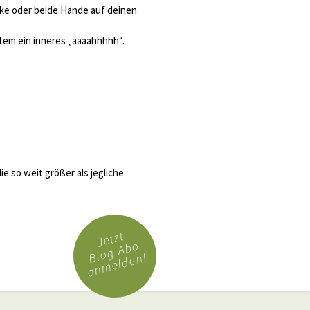
linke oder beide Hände auf deinen
tem ein inneres „aaaahhhhh“.
e so weit größer als jegliche
Jetzt
Blog Abo
anmelden!