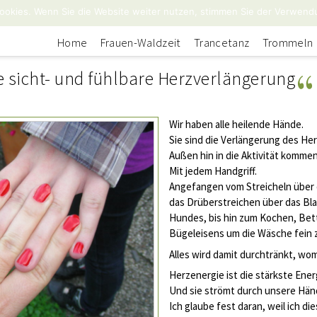
ookies. Wenn Sie die Website weiter nutzen, stimmen Sie der Verwend
Home
Frauen-Waldzeit
Trancetanz
Trommeln
 sicht- und fühlbare Herzverlängerung
Wir haben alle heilende Hände.
Sie sind die Verlängerung des He
Außen hin in die Aktivität kommen
Mit jedem Handgriff.
Angefange
n vom Streicheln über
das Drüberstreichen über das Blat
Hundes, bis hin zum Kochen, Be
Bügeleisens um die Wäsche fein 
Alles wird damit durchtränkt, wom
Herzenergie ist die stärkste Ener
Und sie strömt durch unsere Hän
Ich glaube fest daran, weil ich di