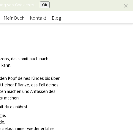
ung von Cookies zu.
Ok
Mein Buch
Kontakt
Blog
rzens, das somit auch nach
 kann.
 den Kopf deines Kindes bis über
t einer Pflanze, das Fell deines
tten machen und Anfassen des
zu machen.
it du es nährst.
gie.
de.
es selbst immer wieder erfahre.