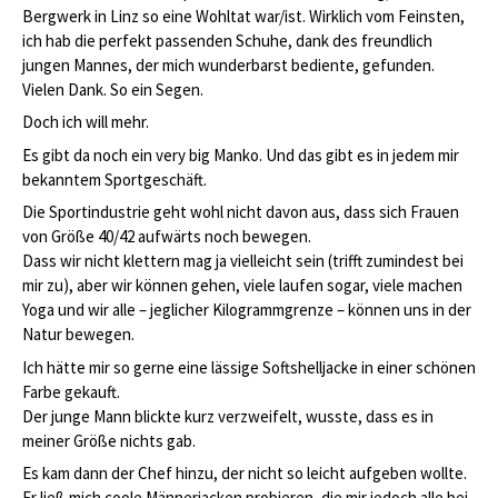
Bergwerk in Linz so eine Wohltat war/ist. Wirklich vom Feinsten,
ich hab die perfekt passenden Schuhe, dank des freundlich
jungen Mannes, der mich wunderbarst bediente, gefunden.
Vielen Dank. So ein Segen.
Doch ich will mehr.
Es gibt da noch ein very big Manko. Und das gibt es in jedem mir
bekanntem Sportgeschäft.
Die Sportindustrie geht wohl nicht davon aus, dass sich Frauen
von Größe 40/42 aufwärts noch bewegen.
Dass wir nicht klettern mag ja vielleicht sein (trifft zumindest bei
mir zu), aber wir können gehen, viele laufen sogar, viele machen
Yoga und wir alle – jeglicher Kilogrammgrenze – können uns in der
Natur bewegen.
Ich hätte mir so gerne eine lässige Softshelljacke in einer schönen
Farbe gekauft.
Der junge Mann blickte kurz verzweifelt, wusste, dass es in
meiner Größe nichts gab.
Es kam dann der Chef hinzu, der nicht so leicht aufgeben wollte.
Er ließ mich coole Männerjacken probieren, die mir jedoch alle bei