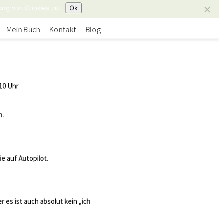
ung von Cookies zu.
Ok
Mein Buch
Kontakt
Blog
:10 Uhr
n.
wie auf Autopilot.
r es ist auch absolut kein „ich