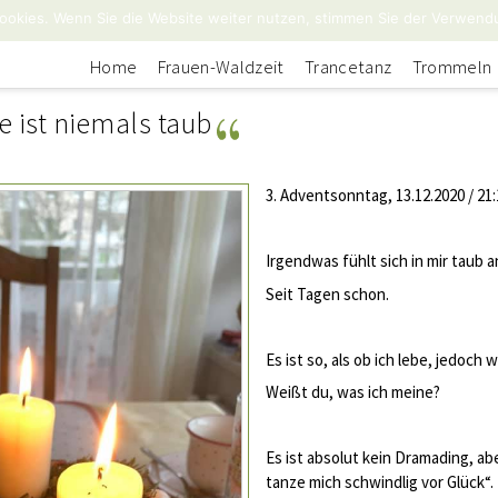
ookies. Wenn Sie die Website weiter nutzen, stimmen Sie der Verwend
Home
Frauen-Waldzeit
Trancetanz
Trommeln
e ist niemals taub
3. Adventsonntag, 13.12.2020 / 21
Irgendwas fühlt sich in mir taub a
Seit Tagen schon.
Es ist so, als ob ich lebe, jedoch 
Weißt du, was ich meine?
Es ist absolut kein Dramading, abe
tanze mich schwindlig vor Glück“.