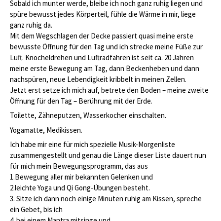
Sobald ich munter werde, bleibe ich noch ganz ruhig liegen und
spüre bewusst jedes Körperteil, fühle die Wärme in mir, liege
ganz ruhig da.
Mit dem Wegschlagen der Decke passiert quasi meine erste
bewusste Öffnung für den Tag und ich strecke meine Füße zur
Luft. Knöcheldrehen und Luftradfahren ist seit ca. 20 Jahren
meine erste Bewegung am Tag, dann Beckenheben und dann
nachspüren, neue Lebendigkeit kribbelt in meinen Zellen.
Jetzt erst setze ich mich auf, betrete den Boden – meine zweite
Öffnung für den Tag – Berührung mit der Erde.
Toilette, Zähneputzen, Wasserkocher einschalten.
Yogamatte, Medikissen.
Ich habe mir eine für mich spezielle Musik-Morgenliste
zusammengestellt und genau die Länge dieser Liste dauert nun
für mich mein Bewegungsprogramm, das aus
1.Bewegung aller mir bekannten Gelenken und
2.leichte Yoga und Qi Gong-Übungen besteht.
3. Sitze ich dann noch einige Minuten ruhig am Kissen, spreche
ein Gebet, bis ich
4. bei einem Mantra mitsinge und