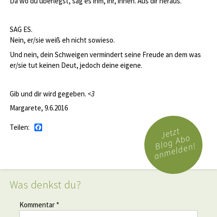
Da wo du überlegst, sag es ihm, ihr, ihnen. Aus dir heraus.
SAG ES.
Nein, er/sie weiß eh nicht sowieso.
Und nein, dein Schweigen vermindert seine Freude an dem was
er/sie tut keinen Deut, jedoch deine eigene.
Gib und dir wird gegeben.
<3
Margarete, 9.6.2016
Teilen:
Facebook
Jetzt
Blog Abo
anmelden!
Was denkst du?
Kommentar *