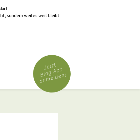
lärt.
ht, sondern weil es weit bleibt
Jetzt
Blog Abo
anmelden!