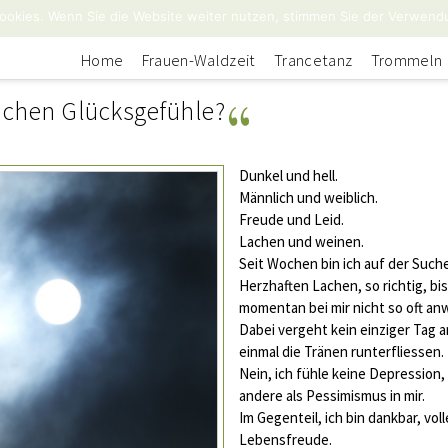
ookies. Wenn Sie die Website weiter nutzen, stimmen Sie der Verwend
Home
Frauen-Waldzeit
Trancetanz
Trommeln
achen Glücksgefühle?
Dunkel und hell.
Männlich und weiblich.
Freude und Leid.
Lachen und weinen.
Seit Wochen bin ich auf der Such
Herzhaften Lachen, so richtig, bis
momentan bei mir nicht so oft an
Dabei vergeht kein einziger Tag 
einmal die Tränen runterfliessen.
Nein, ich fühle keine Depression, 
andere als Pessimismus in mir.
Im Gegenteil, ich bin dankbar, vo
Lebensfreude.