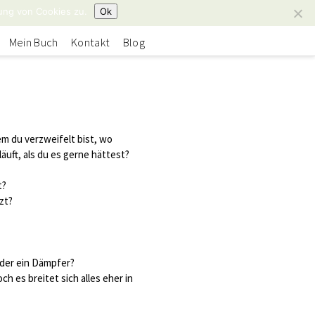
ung von Cookies zu.
Ok
Mein Buch
Kontakt
Blog
em du verzweifelt bist, wo
äuft, als du es gerne hättest?
t?
tzt?
eder ein Dämpfer?
h es breitet sich alles eher in