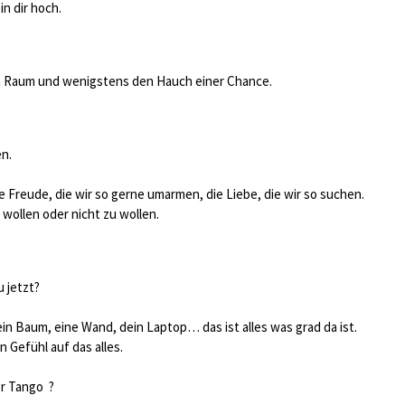
n dir hoch.
Raum und wenigstens den Hauch einer Chance.
n.
e Freude, die wir so gerne umarmen, die Liebe, die wir so suchen.
 wollen oder nicht zu wollen.
u jetzt?
, ein Baum, eine Wand, dein Laptop… das ist alles was grad da ist.
n Gefühl auf das alles.
her Tango
?