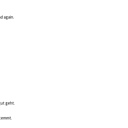
d again.
gut geht.
stemmt.