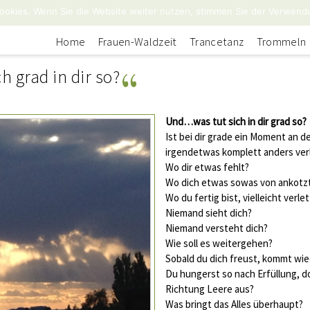
ookies. Wenn Sie die Website weiter nutzen, stimmen Sie der Verwend
Home
Frauen-Waldzeit
Trancetanz
Trommeln
 grad in dir so?
Und…was tut sich in dir grad so?
Ist bei dir grade ein Moment an d
irgendetwas komplett anders verl
Wo dir etwas fehlt?
Wo dich etwas sowas von ankotz
Wo du fertig bist, vielleicht verle
Niemand sieht dich?
Niemand versteht dich?
Wie soll es weitergehen?
Sobald du dich freust, kommt wi
Du hungerst so nach Erfüllung, doc
Richtung Leere aus?
Was bringt das Alles überhaupt?