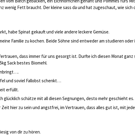
hen vom Blech gebacken, ein Eichhörnchen genäht und Pommes fürs Mit
ganz wenig Fett braucht. Der kleine sass da und hat zugeschaut, wie sich
rkt, habe Spinat gekauft und viele andere leckere Gemüse.
 meine Familie zu kochen. Beide Söhne sind entweder am studieren oder 
rtrauen, dass immer für uns gesorgt ist. Durfte ich diesen Monat ganz s
25kg Sack bestes Biomehl.
inbringt….
fel und soviel Fallobst schenkt…
it erfüllt.
ch glücklich schätze mit all diesen Segnungen, desto mehr geschieht es.
 Zeit hier zu sein und angstfrei, im Vertrauen, dass alles gut ist, mit 
esig von dir zu hören.