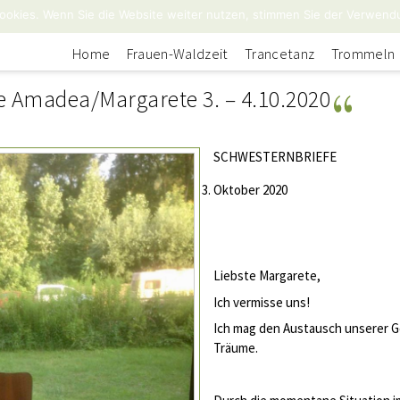
ookies. Wenn Sie die Website weiter nutzen, stimmen Sie der Verwend
Home
Frauen-Waldzeit
Trancetanz
Trommeln
e Amadea/Margarete 3. – 4.10.2020
SCHWESTERNBRIEFE
Oktober 2020
Liebste Margarete,
Ich vermisse uns!
Ich mag den Austausch unserer G
Träume.