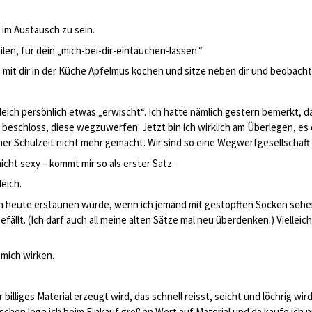
r im Austausch zu sein.
en, für dein „mich-bei-dir-eintauchen-lassen.“
, mit dir in der Küche Apfelmus kochen und sitze neben dir und beobacht
leich persönlich etwas „erwischt“. Ich hatte nämlich gestern bemerkt, da
 beschloss, diese wegzuwerfen. Jetzt bin ich wirklich am Überlegen, es
ner Schulzeit nicht mehr gemacht. Wir sind so eine Wegwerfgesellschaf
icht sexy – kommt mir so als erster Satz.
eich.
ch heute erstaunen würde, wenn ich jemand mit gestopften Socken sehe
ällt. (Ich darf auch all meine alten Sätze mal neu überdenken.) Vielleich
 mich wirken.
 billiges Material erzeugt wird, das schnell reisst, seicht und löchrig wir
wischen lege ich beim Einkauf großen Wert auf Material und da kaufe ich n