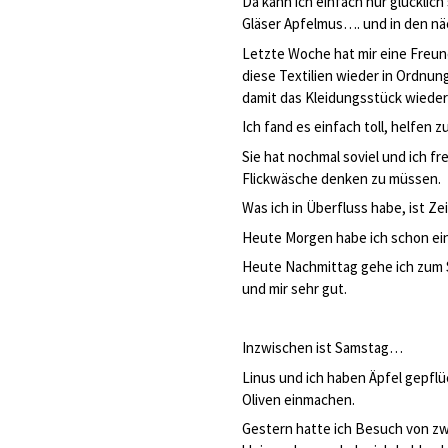
Da kann ich einfach nur glücklich
Gläser Apfelmus…. und in den nä
Letzte Woche hat mir eine Freundi
diese Textilien wieder in Ordnun
damit das Kleidungsstück wieder 
Ich fand es einfach toll, helfen
Sie hat nochmal soviel und ich fr
Flickwäsche denken zu müssen.
Was ich in Überfluss habe, ist Ze
Heute Morgen habe ich schon ein
Heute Nachmittag gehe ich zum Se
und mir sehr gut.
Inzwischen ist Samstag…
Linus und ich haben Äpfel gepfl
Oliven einmachen.
Gestern hatte ich Besuch von zw