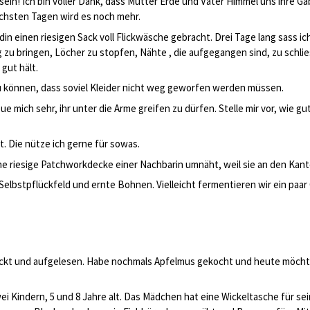
 sein! Ich bin voller Dank, dass Mutter Erde und Vater Himmel uns ihre G
chsten Tagen wird es noch mehr.
n einen riesigen Sack voll Flickwäsche gebracht. Drei Tage lang sass ich 
g zu bringen, Löcher zu stopfen, Nähte , die aufgegangen sind, zu schli
gut hält.
 zu können, dass soviel Kleider nicht weg geworfen werden müssen.
eue mich sehr, ihr unter die Arme greifen zu dürfen. Stelle mir vor, wie g
it. Die nütze ich gerne für sowas.
e riesige Patchworkdecke einer Nachbarin umnäht, weil sie an den Kant
lbstpflückfeld und ernte Bohnen. Vielleicht fermentieren wir ein paar 
ückt und aufgelesen. Habe nochmals Apfelmus gekocht und heute möchte 
ei Kindern, 5 und 8 Jahre alt. Das Mädchen hat eine Wickeltasche für s