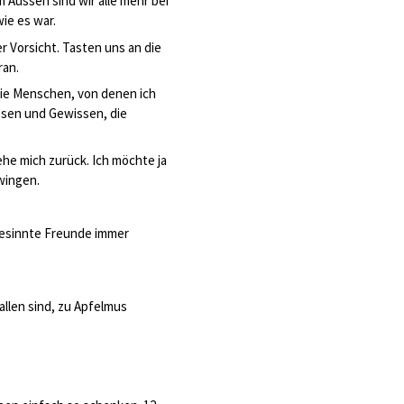
 Aussen sind wir alle mehr bei
wie es war.
r Vorsicht. Tasten uns an die
ran.
 die Menschen, von denen ich
ssen und Gewissen, die
ehe mich zurück. Ich möchte ja
wingen.
gesinnte Freunde immer
allen sind, zu Apfelmus