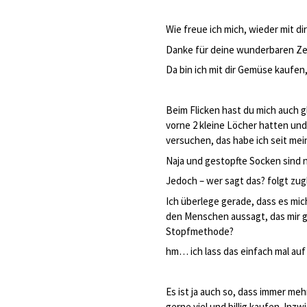
Wie freue ich mich, wieder mit di
Danke für deine wunderbaren Zeil
Da bin ich mit dir Gemüse kaufen
Beim Flicken hast du mich auch g
vorne 2 kleine Löcher hatten und
versuchen, das habe ich seit mei
Naja und gestopfte Socken sind n
Jedoch – wer sagt das? folgt zugl
Ich überlege gerade, dass es mi
den Menschen aussagt, das mir gef
Stopfmethode?
hm… ich lass das einfach mal auf
Es ist ja auch so, dass immer mehr
gerne viel und billig kaufen. Inz