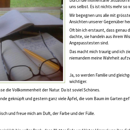
Durch die momentane Situation im
uns selbst. Es ist nichts mehr so 
Wir begegnen uns alle mit grösste
Ansichten unserer Gegenüber he
Oft bin ich erstaunt, dass genau
dachte, sie handeln aus ihrem Wi
Angepasstesten sind.
Das macht mich traurig und ich zi
niemandem meine Wahrheit aufz
Ja, so werden Familie und gleich
wichtiger.
sse die Vollkommenheit der Natur. Da ist soviel Schönes.
lande geknüpft und gestern ganz viele Äpfel, die vom Baum im Garten gef
Tisch und freue mich am Duft, der Farbe und der Fülle.