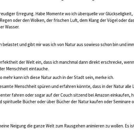
n freudiger Erregung. Habe Momente wo ich überquelle vor Glückseligkeit,
Regen oder den Wolken, der frischen Luft, dem Klang der Vögel oder das
er Wasser.
ch belastet und gibt mir was ich von Natur aus sowieso schon bin und imm
Perfektheit der Welt ein, dass ich manchmal dann direkt erschrecke, wenn
der Menschheit eintauche.
to mehr kann ich diese Natur auch in der Stadt sein, merke ich.
esamte Menschheit spüren und erfahren könnte, dass in der Natur alle 
center fahren oder sogar auf der Couch sitzend bei Amazon einkaufen, 
 spirituelle Bücher oder über Bücher der Natur kaufen oder Seminare on
meine Neigung die ganze Welt zum Rausgehen animieren zu wollen. Es ist