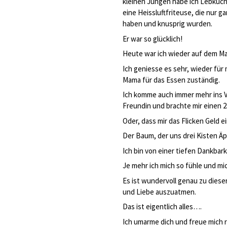
kleinen Jungen habe ich Lebkuc
eine Heissluftfriteuse, die nur 
haben und knusprig wurden.
Er war so glücklich!
Heute war ich wieder auf dem Ma
Ich geniesse es sehr, wieder für
Mama für das Essen zuständig.
Ich komme auch immer mehr ins Ve
Freundin und brachte mir einen 
Oder, dass mir das Flicken Geld e
Der Baum, der uns drei Kisten Äp
Ich bin von einer tiefen Dankbarke
Je mehr ich mich so fühle und mi
Es ist wundervoll genau zu dieser
und Liebe auszuatmen.
Das ist eigentlich alles….
Ich umarme dich und freue mich ri