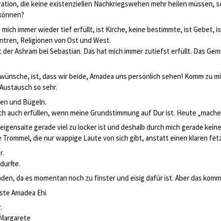
neration, die keine existenziellen Nachkriegswehen mehr heilen müssen, 
 können?
ich immer wieder tief erfüllt, ist Kirche, keine bestimmte, ist Gebet, i
ntren, Religionen von Ost und West.
t der Ashram bei Sebastian. Das hat mich immer zutiefst erfüllt. Das 
 wünsche, ist, dass wir beide, Amadea uns persönlich sehen! Komm zu mi
 Austausch so sehr.
gen und Bügeln.
ich auch erfüllen, wenn meine Grundstimmung auf Dur ist. Heute „mache i
 Geigensaite gerade viel zu locker ist und deshalb durch mich gerade kei
Trommel, die nur wappige Laute von sich gibt, anstatt einen klaren fe
r.
durfte.
en, da es momentan noch zu finster und eisig dafür ist. Aber das kommt
bste Amadea Ehi
.
 Margarete