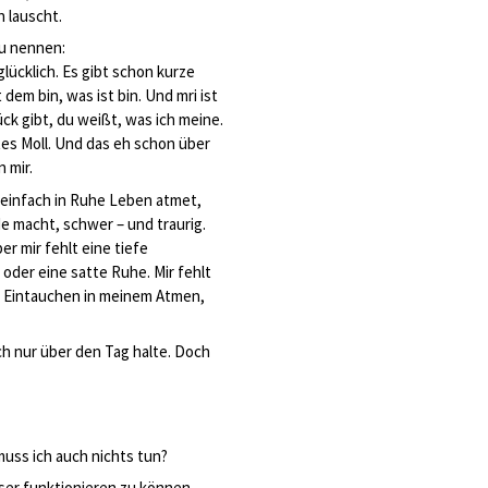
 lauscht.
u nennen:
glücklich. Es gibt schon kurze
 dem bin, was ist bin. Und mri ist
ück gibt, du weißt, was ich meine.
tes Moll. Und das eh schon über
 mir.
e einfach in Ruhe Leben atmet,
e macht, schwer – und traurig.
ber mir fehlt eine tiefe
oder eine satte Ruhe. Mir fehlt
in Eintauchen in meinem Atmen,
ach nur über den Tag halte. Doch
muss ich auch nichts tun?
ser funktionieren zu können,