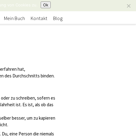
ung von Cookies zu.
Ok
Mein Buch
Kontakt
Blog
erfahren hat,
en des Durchschnitts binden.
n oder zu schreiben, sofern es
rheit ist. Es ist, als ob das
selber besser, um zu kapieren
icht.
. Du, eine Person die niemals