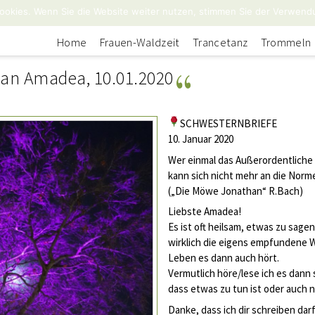
ookies. Wenn Sie die Website weiter nutzen, stimmen Sie der Verwend
Home
Frauen-Waldzeit
Trancetanz
Trommeln
 an Amadea, 10.01.2020
SCHWESTERNBRIEFE
10. Januar 2020
Wer einmal das Außerordentliche 
kann sich nicht mehr an die Norm
(„Die Möwe Jonathan“ R.Bach)
Liebste Amadea!
Es ist oft heilsam, etwas zu sage
wirklich die eigens empfundene Wah
Leben es dann auch hört.
Vermutlich höre/lese ich es dann 
dass etwas zu tun ist oder auch n
Danke, dass ich dir schreiben darf