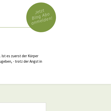
Jetzt
Blog Abo
anmelden!
 Ist es zuerst der Körper
ugeben, - trotz der Angst in