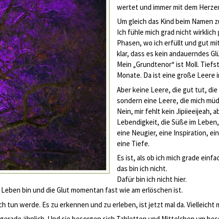
wertet und immer mit dem Herzen
Um gleich das Kind beim Namen z
Ich fühle mich grad nicht wirklich 
Phasen, wo ich erfüllt und gut mit
klar, dass es kein andauerndes Gl
Mein „Grundtenor“ ist Moll. Tiefs
Monate. Da ist eine große Leere in
Aber keine Leere, die gut tut, di
sondern eine Leere, die mich müd
Nein, mir fehlt kein Jipiieeijeah, a
Lebendigkeit, die Süße im Leben, 
eine Neugier, eine Inspiration, e
eine Tiefe.
Es ist, als ob ich mich grade einf
das bin ich nicht.
Dafür bin ich nicht hier.
s Leben bin und die Glut momentan fast wie am erlöschen ist.
h tun werde. Es zu erkennen und zu erleben, ist jetzt mal da. Vielleicht 
gerade ähnlich. Und sie besorgen sich Tabletten und Mittelchen um bes