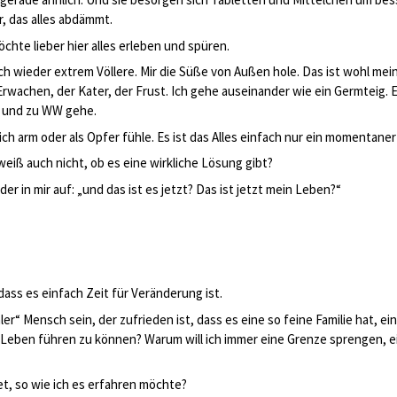
r, das alles abdämmt.
chte lieber hier alles erleben und spüren.
h wieder extrem Völlere. Mir die Süße von Außen hole. Das ist wohl mei
achen, der Kater, der Frust. Ich gehe auseinander wie ein Germteig. Eg
e und zu WW gehe.
mich arm oder als Opfer fühle. Es ist das Alles einfach nur ein momentaner
weiß auch nicht, ob es eine wirkliche Lösung gibt?
r in mir auf: „und das ist es jetzt? Das ist jetzt mein Leben?“
dass es einfach Zeit für Veränderung ist.
er“ Mensch sein, der zufrieden ist, dass es eine so feine Familie hat, e
 Leben führen zu können? Warum will ich immer eine Grenze sprengen, e
et, so wie ich es erfahren möchte?