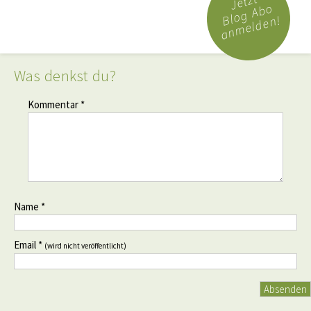
Jetzt
Blog Abo
anmelden!
Was denkst du?
Kommentar *
Name *
Email *
(wird nicht veröffentlicht)