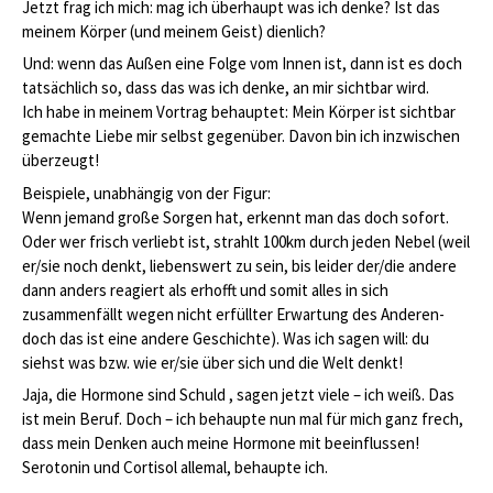
Jetzt frag ich mich: mag ich überhaupt was ich denke? Ist das
meinem Körper (und meinem Geist) dienlich?
Und: wenn das Außen eine Folge vom Innen ist, dann ist es doch
tatsächlich so, dass das was ich denke, an mir sichtbar wird.
Ich habe in meinem Vortrag behauptet: Mein Körper ist sichtbar
gemachte Liebe mir selbst gegenüber. Davon bin ich inzwischen
überzeugt!
Beispiele, unabhängig von der Figur:
Wenn jemand große Sorgen hat, erkennt man das doch sofort.
Oder wer frisch verliebt ist, strahlt 100km durch jeden Nebel (weil
er/sie noch denkt, liebenswert zu sein, bis leider der/die andere
dann anders reagiert als erhofft und somit alles in sich
zusammenfällt wegen nicht erfüllter Erwartung des Anderen-
doch das ist eine andere Geschichte). Was ich sagen will: du
siehst was bzw. wie er/sie über sich und die Welt denkt!
Jaja, die Hormone sind Schuld , sagen jetzt viele – ich weiß. Das
ist mein Beruf. Doch – ich behaupte nun mal für mich ganz frech,
dass mein Denken auch meine Hormone mit beeinflussen!
Serotonin und Cortisol allemal, behaupte ich.