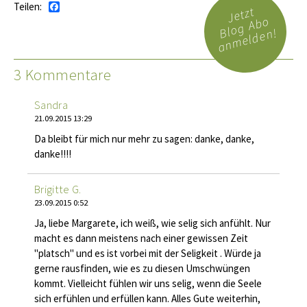
Teilen:
Facebook
Jetzt
Blog Abo
anmelden!
3 Kommentare
Sandra
21.09.2015 13:29
Da bleibt für mich nur mehr zu sagen: danke, danke,
danke!!!!
Brigitte G.
23.09.2015 0:52
Ja, liebe Margarete, ich weiß, wie selig sich anfühlt. Nur
macht es dann meistens nach einer gewissen Zeit
"platsch" und es ist vorbei mit der Seligkeit . Würde ja
gerne rausfinden, wie es zu diesen Umschwüngen
kommt. Vielleicht fühlen wir uns selig, wenn die Seele
sich erfühlen und erfüllen kann. Alles Gute weiterhin,