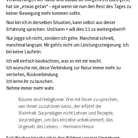
hat sie „etwas getan“ – egal wenn sie nun den Rest des Tages zu
keiner Bewegung mehr kommen sollte.
Nun bin ich in derselben Situation, kann selbst aus dieser
Erfahrung sprechen. Und kann + will dies 1:1 so weitergeben!!!
Nur jogge ich nicht, sondern ich gehe. Manchmal schnell,
manchmal langsam. Mir gehts nicht um Leistungssteigerung. Ich
bin keine Läuferin.
Ich will einfach beobachten, was es mit mir macht.
Ich wünsche mir, diese Verbindung zur Natur immer mehr zu
vertiefen, Rückverbindung.
Ich lerne ihr zu lauschen.
Nehme immer mehr wahr.
Bäume sind Heiligtümer. Wer mit ihnen zu sprechen,
wer ihnen zuzuhören weiss, der erfährt die
Wahrheit. Sie predigen nicht Lehren und Rezepte,
sie predigen, um das einzelne unbekümmert, das
Urgesetz des Lebens. – Hermann Hesse
Seit Wochen krieche ich in den Wäldern unserer Umgebung