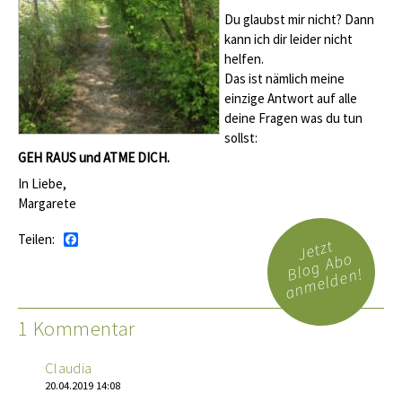
Du glaubst mir nicht? Dann
kann ich dir leider nicht
helfen.
Das ist nämlich meine
einzige Antwort auf alle
deine Fragen was du tun
sollst:
GEH RAUS und ATME DICH.
In Liebe,
Margarete
Teilen:
Facebook
Jetzt
Blog Abo
anmelden!
1 Kommentar
Claudia
20.04.2019 14:08