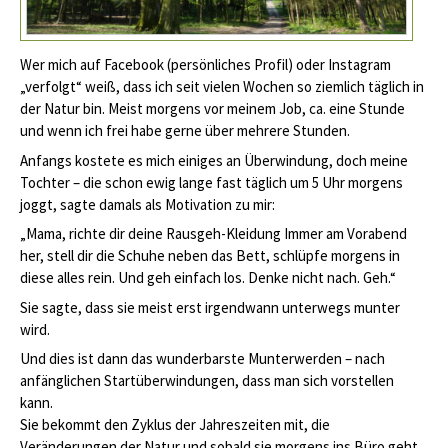
Wer mich auf Facebook (persönliches Profil) oder Instagram
„verfolgt“ weiß, dass ich seit vielen Wochen so ziemlich täglich in
der Natur bin. Meist morgens vor meinem Job, ca. eine Stunde
und wenn ich frei habe gerne über mehrere Stunden.
Anfangs kostete es mich einiges an Überwindung, doch meine
Tochter – die schon ewig lange fast täglich um 5 Uhr morgens
joggt, sagte damals als Motivation zu mir:
„Mama, richte dir deine Rausgeh-Kleidung Immer am Vorabend
her, stell dir die Schuhe neben das Bett, schlüpfe morgens in
diese alles rein. Und geh einfach los. Denke nicht nach. Geh.“
Sie sagte, dass sie meist erst irgendwann unterwegs munter
wird.
Und dies ist dann das wunderbarste Munterwerden – nach
anfänglichen Startüberwindungen, dass man sich vorstellen
kann.
Sie bekommt den Zyklus der Jahreszeiten mit, die
Veränderungen der Natur und sobald sie morgens ins Büro geht,