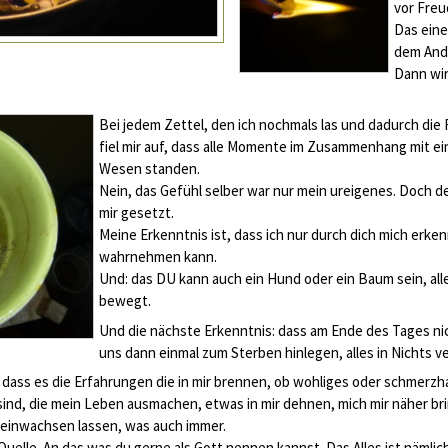
vor Freu
Das eine
dem Ande
Dann wir
Bei jedem Zettel, den ich nochmals las und dadurch die
fiel mir auf, dass alle Momente im Zusammenhang mit e
Wesen standen.
Nein, das Gefühl selber war nur mein ureigenes. Doch d
mir gesetzt.
Meine Erkenntnis ist, dass ich nur durch dich mich erke
wahrnehmen kann.
Und: das DU kann auch ein Hund oder ein Baum sein, all
bewegt.
Und die nächste Erkenntnis: dass am Ende des Tages nic
uns dann einmal zum Sterben hinlegen, alles in Nichts ve
dass es die Erfahrungen die in mir brennen, ob wohliges oder schmerzh
sind, die mein Leben ausmachen, etwas in mir dehnen, mich mir näher br
reinwachsen lassen, was auch immer.
ie Quelle. An das was du gerne als Gott nennen kannst. Das Alles ist nämli