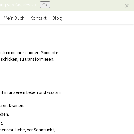
ung von Cookies zu.
Ok
Mein Buch
Kontakt
Blog
tual um meine schönen Momente
 schicken, zu transformieren.
eht in unserem Leben und was am
eren Dramen.
eben.
t.
nen vor Liebe, vor Sehnsucht,