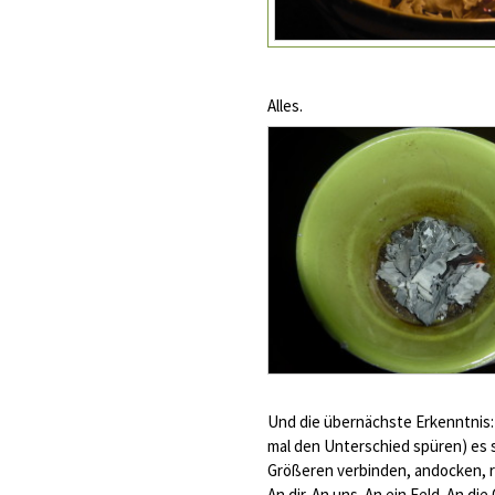
Alles.
Und die übernächste Erkenntnis: 
mal den Unterschied spüren) es 
Größeren verbinden, andocken, 
An dir. An uns. An ein Feld. An d