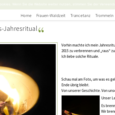
ookies. Wenn Sie die Website weiter nutzen, stimmen Sie der Verwend
Home
Frauen-Waldzeit
Trancetanz
Trommeln
-Jahresritual
Vorhin machte ich mein Jahresri
2015 zu verbrennen und „raus“ zu
Ich liebe solche Rituale.
Schau mal am Foto, um was es g
Ende übrig bleibt.
Von unserer Geschichte.
Von uns
Unser L
Es brenn
Wir bren