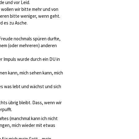
de und vor Leid.
 wollen wir bitte mehr und von
ren bitte weniger, wenn geht.
d es zu Asche.
 Freude nochmals spüren durfte,
inem (oder mehreren) anderen
er Impuls wurde durch ein DU in
nnen kann, mich sehen kann, mich
es was lebt und wächst und sich
hts übrig bleibt. Dass, wenn wir
rpufft.
aftes (manchmal kann ich nicht
ingen, mich wieder mit etwas
ch für mich mein Gott – mein