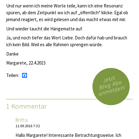
Und nur wenn ich meine Worte teile, kann ich eine Resonanz
spüren, ab dem Zeitpunkt wo ich auf „öffentlich“ klicke. Egal ob
jemand reagiert, es wird gelesen und das macht etwas mit mir.
Und wieder taucht die Hängematte auf.
Ja, und noch tiefer das Wort Liebe. Doch dafür hab und brauch
ich kein Bild. Weil es alle Rahmen sprengen würde.
Danke
Margarete, 22.4.2015
Teilen:
Facebook
Jetzt
Blog Abo
anmelden!
1 Kommentar
Britta
11.09.2016 7:32
Hallo Margarete! Interessante Betrachtungsweise. Ich