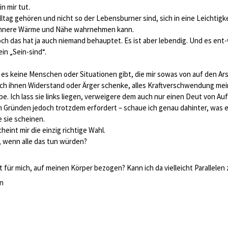
in mir tut.
lltag gehören und nicht so der Lebensburner sind, sich in eine Leichtigk
e innere Wärme und Nähe wahrnehmen kann.
Doch das hat ja auch niemand behauptet. Es ist aber lebendig. Und es ent-
in „Sein-sind“.
 es keine Menschen oder Situationen gibt, die mir sowas von auf den A
ich ihnen Widerstand oder Ärger schenke, alles Kraftverschwendung me
ebe. Ich lass sie links liegen, verweigere dem auch nur einen Deut von 
Gründen jedoch trotzdem erfordert – schaue ich genau dahinter, was es
e sie scheinen.
eint mir die einzig richtige Wahl.
n, wenn alle das tun würden?
 für mich, auf meinen Körper bezogen? Kann ich da vielleicht Parallelen
in