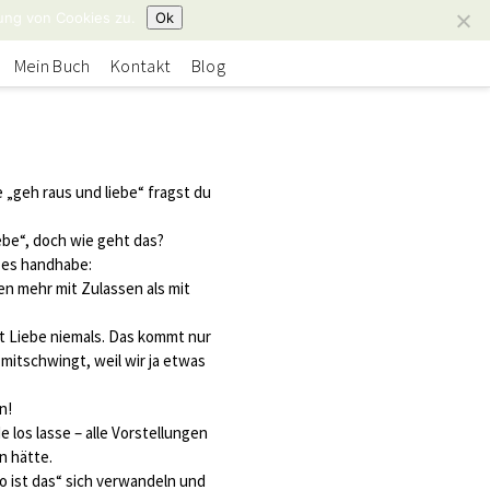
ung von Cookies zu.
Ok
Mein Buch
Kontakt
Blog
 „geh raus und liebe“ fragst du
liebe“, doch wie geht das?
ch es handhabe:
n mehr mit Zulassen als mit
 Liebe niemals. Das kommt nur
 mitschwingt, weil wir ja etwas
n!
e los lasse – alle Vorstellungen
n hätte.
o ist das“ sich verwandeln und