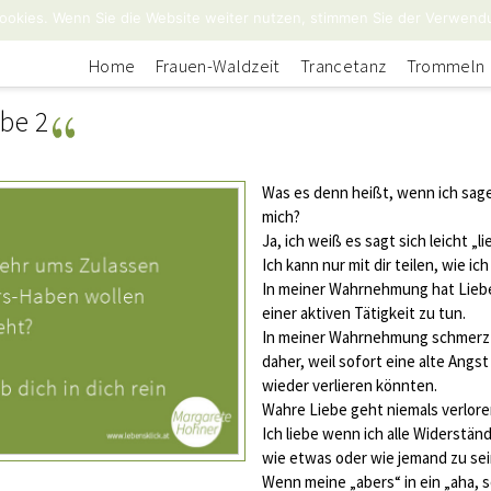
ookies. Wenn Sie die Website weiter nutzen, stimmen Sie der Verwend
Home
Frauen-Waldzeit
Trancetanz
Trommeln
be 2
Was es denn heißt, wenn ich sage
mich?
Ja, ich weiß es sagt sich leicht „
Ich kann nur mit dir teilen, wie i
In meiner Wahrnehmung hat Liebe
einer aktiven Tätigkeit zu tun.
In meiner Wahrnehmung schmerzt
daher, weil sofort eine alte Angst
wieder verlieren könnten.
Wahre Liebe geht niemals verlore
Ich liebe wenn ich alle Widerständ
wie etwas oder wie jemand zu sei
Wenn meine „abers“ in ein „aha, s