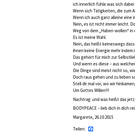
ich innerlich fühle was sich dabei 
Wenn sich Tätigkeiten, die zum A
Wenn ich auch ganz alleine ein
Nein, es ist nicht immer leicht. 
Weg von dem „Haben-wollen“ in e
Es ist meine Wahl.
Nein, das heißt keineswegs dass
ihnen keine Energie mehr indem 
Das gehört für mich zur Selbstli
Und wenn es diese – aus welchen 
Die Dinge sind meist nicht so, wi
Doch raus gehen und zu lieben sch
Stell dir mal vor, wo wir hinkäme
Um Gottes Willen!!!
Nachtrag: und was heißt das jetzt
BODYPEACE – lieb dich in dich re
Margarete, 26.10.2015
Teilen:
Facebook