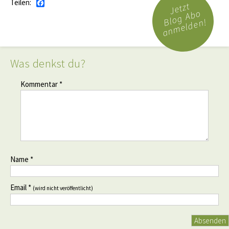
Teilen:
Facebook
Jetzt
Blog Abo
anmelden!
Was denkst du?
Kommentar *
Name *
Email *
(wird nicht veröffentlicht)