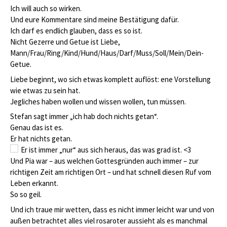
Ich will auch so wirken.
Und eure Kommentare sind meine Bestätigung dafür.
Ich darf es endlich glauben, dass es so ist.
Nicht Gezerre und Getue ist Liebe,
Mann/Frau/Ring/Kind/Hund/Haus/Darf/Muss/Soll/Mein/Dein-
Getue.
Liebe beginnt, wo sich etwas komplett auflöst: ene Vorstellung
wie etwas zu sein hat.
Jegliches haben wollen und wissen wollen, tun müssen.
Stefan sagt immer „ich hab doch nichts getan“.
Genau das ist es.
Er hat nichts getan.
Er ist immer „nur“ aus sich heraus, das was grad ist.
<3
Und Pia war – aus welchen Gottesgründen auch immer – zur
richtigen Zeit am richtigen Ort – und hat schnell diesen Ruf vom
Leben erkannt.
So so geil.
Und ich traue mir wetten, dass es nicht immer leicht war und von
außen betrachtet alles viel rosaroter aussieht als es manchmal