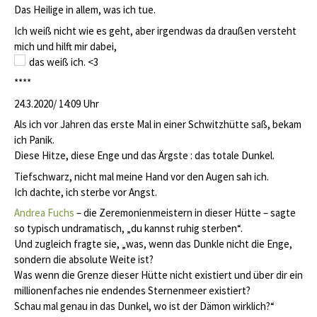
Das Heilige in allem, was ich tue.
Ich weiß nicht wie es geht, aber irgendwas da draußen versteht
mich und hilft mir dabei,
das weiß ich.
<3
****
24.3.2020/ 14:09 Uhr
Als ich vor Jahren das erste Mal in einer Schwitzhütte saß, bekam
ich Panik.
Diese Hitze, diese Enge und das Ärgste : das totale Dunkel.
Tiefschwarz, nicht mal meine Hand vor den Augen sah ich.
Ich dachte, ich sterbe vor Angst.
Andrea Fuchs
– die Zeremonienmeistern in dieser Hütte – sagte
so typisch undramatisch, „du kannst ruhig sterben“.
Und zugleich fragte sie, „was, wenn das Dunkle nicht die Enge,
sondern die absolute Weite ist?
Was wenn die Grenze dieser Hütte nicht existiert und über dir ein
millionenfaches nie endendes Sternenmeer existiert?
Schau mal genau in das Dunkel, wo ist der Dämon wirklich?“