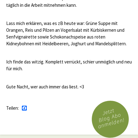
täglich in die Arbeit mitnehmen kann.
Lass mich erklären, was es zB heute war: Grüne Suppe mit
Orangen, Reis und Pilzen an Vogerlsalat mit Kürbiskernen und
Senfvignairette sowie Schokonachspeise aus roten
Kidneybohnen mit Heidelbeeren, Joghurt und Mandelsplittern.
Ich finde das witzig. Komplett verrückt, schier unmöglich und neu
für mich.
Gute Nacht, wer auch immer das liest. <3
Teilen:
Facebook
Jetzt
Blog Abo
anmelden!