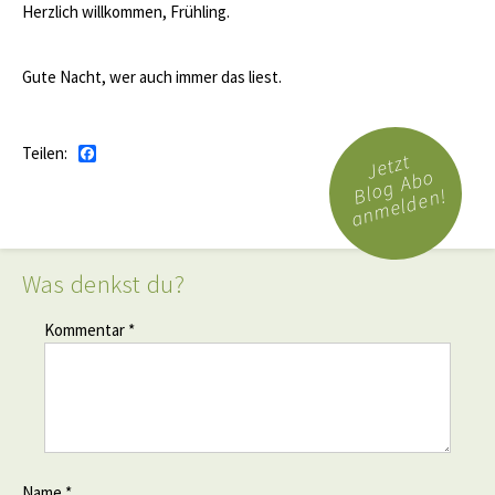
Herzlich willkommen, Frühling.
Gute Nacht, wer auch immer das liest.
Teilen:
Facebook
Jetzt
Blog Abo
anmelden!
Was denkst du?
Kommentar *
Name *